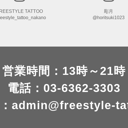
REESTYLE TATTOO
彫月
eestyle_tattoo_nakano
@horitsuki1023
営業時間：13時～21時
電話：03-6362-3303
：
admin@freestyle-ta