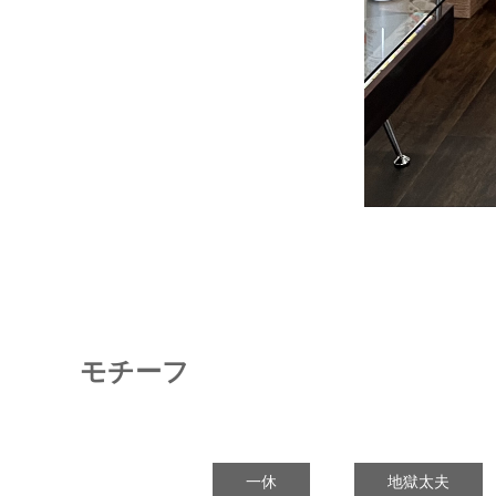
モチーフ
一休
地獄太夫