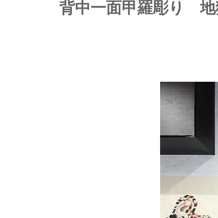
背中一面甲羅彫り 地