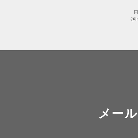
F
@fr
メール