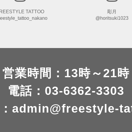
REESTYLE TATTOO
彫月
eestyle_tattoo_nakano
@horitsuki1023
営業時間：13時～21時
電話：03-6362-3303
：
admin@freestyle-ta