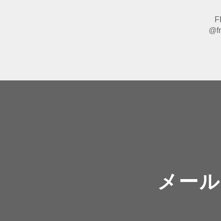
F
@fr
メール