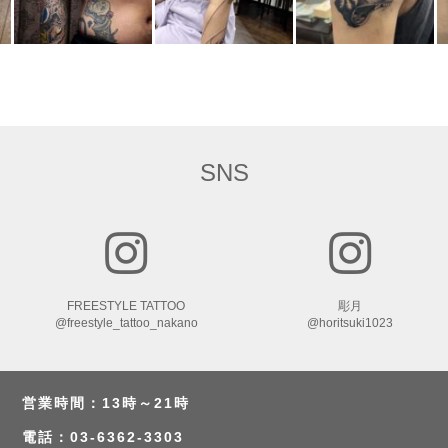
SNS
FREESTYLE TATTOO
彫月
@freestyle_tattoo_nakano
@horitsuki1023
営業時間：13時～21時
電話：03-6362-3303