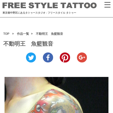
東京都中野区にあるタトゥースタジオ
- フリースタイル タトゥー
TOP
作品一覧
不動明王 魚籃観音
不動明王 魚籃観音