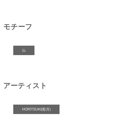
モチーフ
仏
アーティスト
HORITSUKI(彫月)