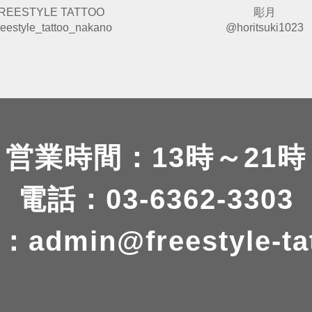
REESTYLE TATTOO
彫月
eestyle_tattoo_nakano
@horitsuki1023
営業時間：13時～21時
電話：03-6362-3303
：
admin@freestyle-ta