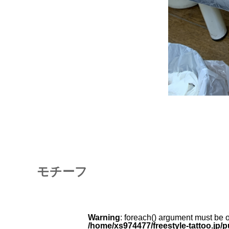
モチーフ
Warning
: foreach() argument must be of
/home/xs974477/freestyle-tattoo.jp/p