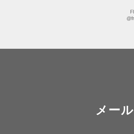
F
@fr
メール