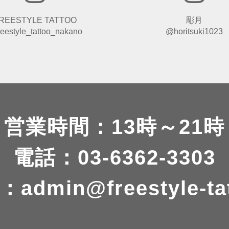
REESTYLE TATTOO
彫月
eestyle_tattoo_nakano
@horitsuki1023
営業時間：13時～21時
電話：03-6362-3303
：
admin@freestyle-ta