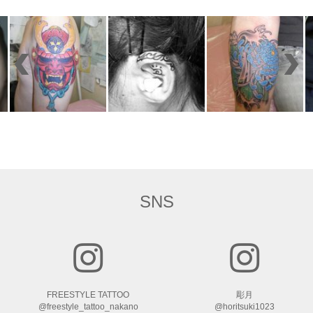
SNS
FREESTYLE TATTOO
彫月
@freestyle_tattoo_nakano
@horitsuki1023