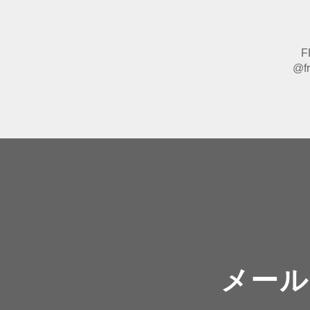
F
@fr
メール