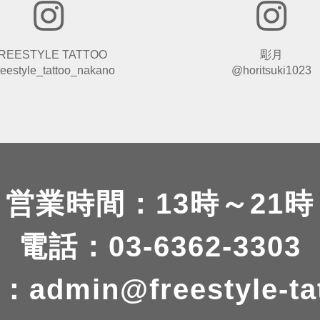
REESTYLE TATTOO
彫月
eestyle_tattoo_nakano
@horitsuki1023
営業時間：13時～21時
電話：03-6362-3303
：
admin@freestyle-ta