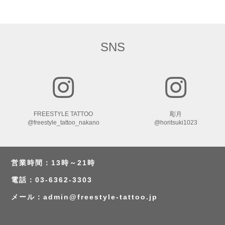
SNS
FREESTYLE TATTOO
彫月
@freestyle_tattoo_nakano
@horitsuki1023
営業時間：13時～21時
電話：03-6362-3303
メール：
admin@freestyle-tattoo.jp