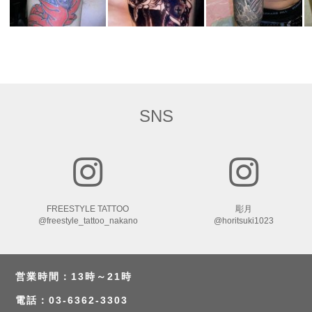
W
a
o
b
/
t
c
SNS
t
2
FREESTYLE TATTOO
彫月
@freestyle_tattoo_nakano
@horitsuki1023
営業時間：13時～21時
電話：03-6362-3303