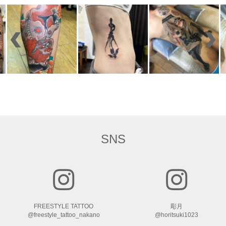
SNS
FREESTYLE TATTOO
彫月
@freestyle_tattoo_nakano
@horitsuki1023