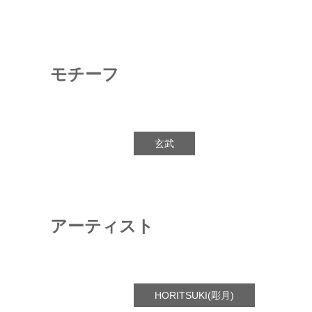
モチーフ
玄武
アーティスト
HORITSUKI(彫月)