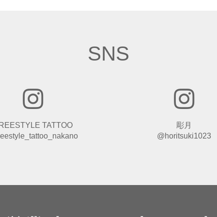
SNS
REESTYLE TATTOO
彫月
eestyle_tattoo_nakano
@horitsuki1023