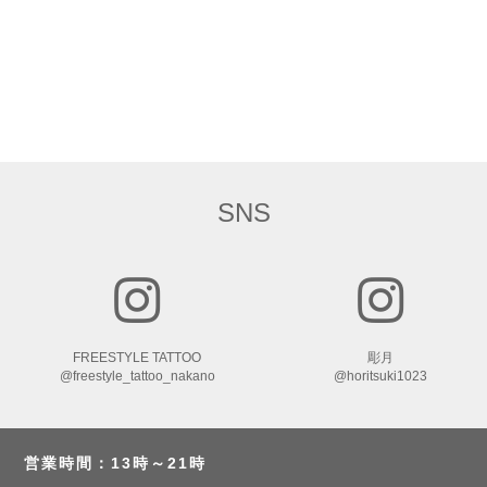
SNS
FREESTYLE TATTOO
彫月
@freestyle_tattoo_nakano
@horitsuki1023
営業時間：13時～21時