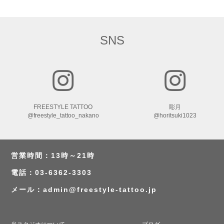
SNS
FREESTYLE TATTOO
彫月
@freestyle_tattoo_nakano
@horitsuki1023
営業時間：13時～21時
電話：03-6362-3303
メール：
admin@freestyle-tattoo.jp