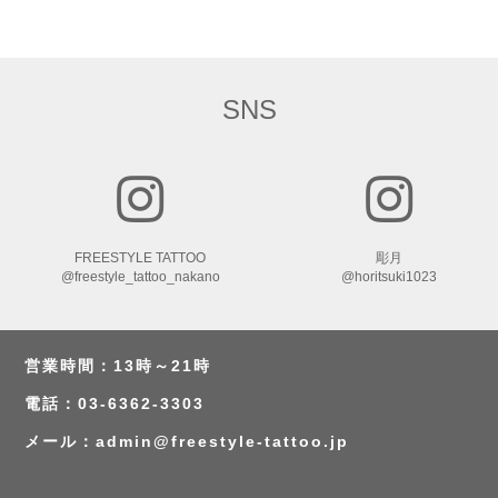
SNS
FREESTYLE TATTOO
彫月
@freestyle_tattoo_nakano
@horitsuki1023
営業時間：13時～21時
電話：03-6362-3303
メール：
admin@freestyle-tattoo.jp