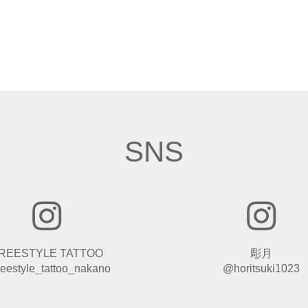
SNS
REESTYLE TATTOO
彫月
eestyle_tattoo_nakano
@horitsuki1023