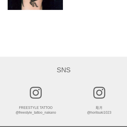
SNS
FREESTYLE TATTOO
彫月
@freestyle_tattoo_nakano
@horitsuki1023