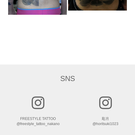
SNS
FREESTYLE TATTOO
彫月
@freestyle_tattoo_nakano
@horitsuki1023